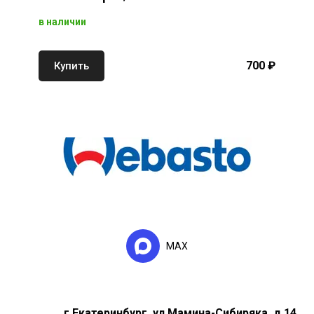
в наличии
700 ₽
Купить
MAX
г.Екатеринбург, ул.Мамина-Сибиряка, д.14